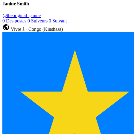
Janine Smith
@theoriginal_janine
0
Des postes
0
Suiveurs
0
Suivant
Vivre à - Congo (Kinshasa)