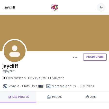
jaycliff
POURSUIVRE
jaycliff
@jaycliff
0
Des postes
8
Suiveurs
0
Suivant
Vivre à - États Unis
Membre depuis - July 2023
DES POSTES
MÉDIAS
AIME